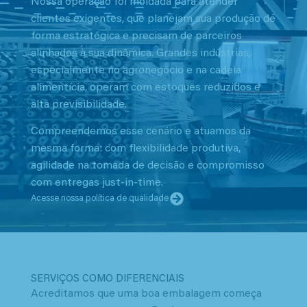
Nossa operação foi moldada para atender
clientes exigentes, que planejam sua produção de
forma estratégica e precisam de parceiros
alinhados à sua dinâmica. Grandes indústrias,
especialmente no agronegócio e na cadeia
alimentícia, operam com estoques reduzidos e
alta previsibilidade.
Compreendemos esse cenário e atuamos da
mesma forma: com flexibilidade produtiva,
agilidade na tomada de decisão e compromisso
com entregas just-in-time.
Acesse nossa política de qualidade
SERVIÇOS COMO DIFERENCIAIS
Acreditamos que uma boa embalagem começa