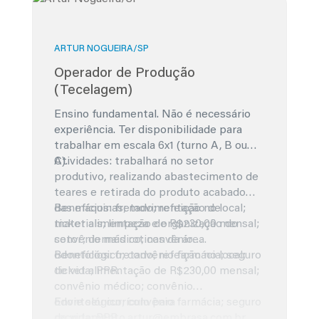
ARTUR NOGUEIRA/SP
Operador de Produção
(Tecelagem)
Ensino fundamental. Não é necessário
experiência. Ter disponibilidade para
trabalhar em escala 6x1 (turno A, B ou
C).
Atividades: trabalhará no setor
produtivo, realizando abastecimento de
teares e retirada do produto acabado
das máquinas; movimentação de
Benefícios: fretado; refeição no local;
materiais; limpeza e organização do
ticket alimentação de R$230,00 mensal;
setor; demais rotinas da área.
convênio médico; convênio
odontológico; convênio farmácia; seguro
Benefícios: fretado; refeição no local;
de vida; PPR.
ticket alimentação de R$230,00 mensal;
convênio médico; convênio
odontológico; convênio farmácia; seguro
Envie seu currículo para
de vida; PPR.
recrutamento.artur@embrasa.com.br