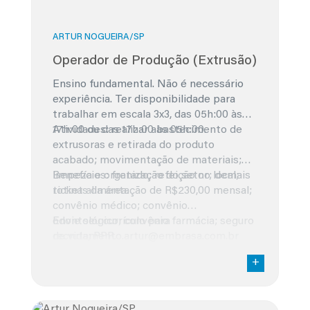
ARTUR NOGUEIRA/SP
Operador de Produção (Extrusão)
Ensino fundamental. Não é necessário
experiência. Ter disponibilidade para
trabalhar em escala 3x3, das 05h:00 às
17h:00 ou das 17h:00 às 05h:00.
Atividades: realizar abastecimento de
extrusoras e retirada do produto
acabado; movimentação de materiais;
limpeza e organização do setor; demais
Benefícios: fretado; refeição no local;
rotinas da área.
ticket alimentação de R$230,00 mensal;
convênio médico; convênio
odontológico; convênio farmácia; seguro
Envie seu currículo para
de vida; PPR.
recrutamento.artur@embrasa.com.br