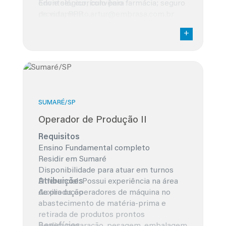
odontológico; convênio farmácia; seguro
Envie seu currículo para
de vida; PPR.
recrutamento.artur@embrasa.com.br
SUMARÉ/SP
Operador de Produção II
Requisitos
Ensino Fundamental completo
Residir em Sumaré
Disponibilidade para atuar em turnos
Diferencial: Possui experiência na área
Atribuições
de produção
Auxilia os operadores de máquina no
abastecimento de matéria-prima e
retirada de produtos prontos