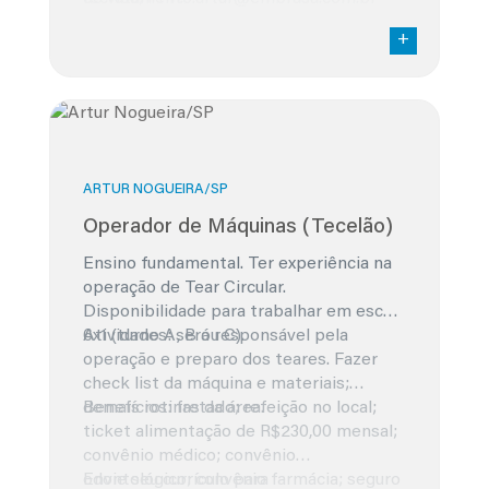
ARTUR NOGUEIRA/SP
Operador de Máquinas (Tecelão)
Ensino fundamental. Ter experiência na
operação de Tear Circular.
Disponibilidade para trabalhar em escala
6x1 (turno A, B ou C).
Atividades: será responsável pela
operação e preparo dos teares. Fazer
check list da máquina e materiais;
demais rotinas da área.
Benefícios: fretado; refeição no local;
ticket alimentação de R$230,00 mensal;
convênio médico; convênio
odontológico; convênio farmácia; seguro
Envie seu currículo para