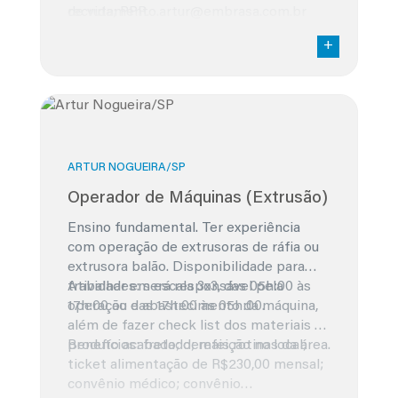
de vida; PPR.
recrutamento.artur@embrasa.com.br
ARTUR NOGUEIRA/SP
Operador de Máquinas (Extrusão)
Ensino fundamental. Ter experiência
com operação de extrusoras de ráfia ou
extrusora balão. Disponibilidade para
trabalhar em escala 3x3, das 05h:00 às
Atividades: será responsável pela
17h:00 ou das 17h:00 às 05h:00.
operação e abastecimento da máquina,
além de fazer check list dos materiais e
produto acabado; demais rotinas da área.
Benefícios: fretado; refeição no local;
ticket alimentação de R$230,00 mensal;
convênio médico; convênio